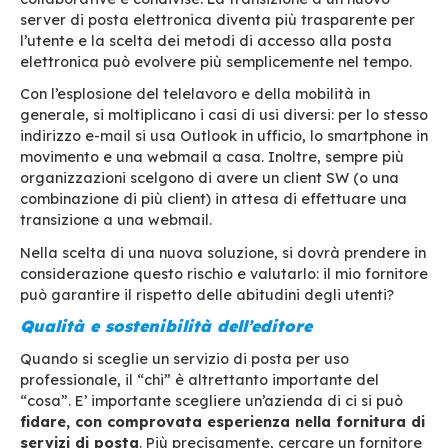
Sovranità digitale, lock-in e reversibili
Le strategie di
lock-in
di alcuni (i maggiori) pr
sono di ben note: la soluzione software di un fo
compatibile solo con altri software dello stess
fornitore,
richiedendo così di appoggiarsi
completamente alla stessa azienda.
Una vol
deciso, si dipenderà così tanto da una singola
per i suoi prodotti e servizi che non sarà possib
cambiarli senza affrontare una piccola rivoluz
senza che ciò non comporti costi significativi (r
percepiti).
Queste strategie
minacciano la sovranità dig
Questo concetto copre diversi aspetti, tra cui n
controllo totale dei dati (discusso nel punto di
sicurezza) ma anche il controllo tecnologico e
finanziario. Una volta “bloccati” su una soluzion