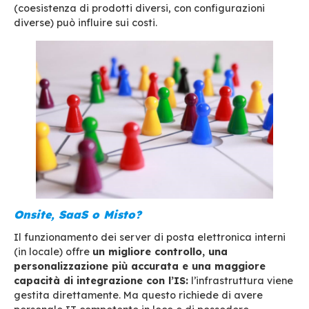
di valutazione per farlo.
.
Fattori chiave del costo
della posta
Il numero di utenti
Il numero di utenti è determinante. Che sia on-s
modalità SaaS, il servizio di posta non costerà 
per 50, 500 o 5000 utenti. Il numero di utenti c
il dimensionamento dell’infrastruttura, dei serv
capacità di storage, delle esigenze di support
Il costo delle soluzioni aziendali si calcola 
e per durata nel tempo.
Più sono gli utenti, 
sarà il costo unitario. Attenzione, la distribuzio
geografica degli utenti o la varietà di scenari d