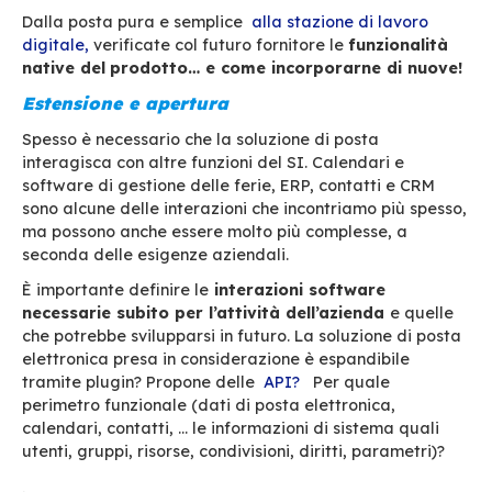
Gestione della mobilità
Photo by
bruce mars
from
Pexels
Come confermato da
un recente sondaggio co