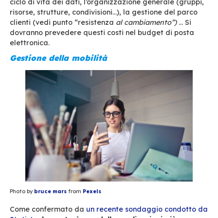
condiviso e hosting dedicato.
Molte piccole 
iniziano con l’hosting condiviso – dove il server 
ospita più utilizzatori – perché è più convenient
tutti i vantaggi dei servizi di hosting: sicurezza
affidabilità e privacy. Quando questo spazio s
condiviso non è più sufficiente, le aziende poss
passare a server di posta elettronica dedicati
spesso offrono una maggiore personalizzazion
In breve, Ospitato, Onsite o Misto,
tutto dipen
competenze interne ed esterne e dalle vost
esigenze!
Per scoprire cosa sia meglio, è nece
considerare non solo il costo dell’infrastruttur
anche gli aspetti di sicurezza e la competenza
necessaria per farla funzionare.
Necessità di manodopera
Questo punto dipende molto dal precedente! L