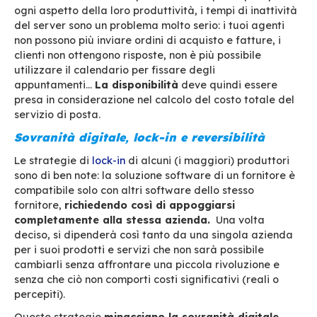
standard
(come
BlueMind)
meno costosa e co
sarà la migrazione.
In
modalità hosting
non è sempre facile aver
completo e agevole ai dati, il che può costituir
ostacolo alla migrazione verso una nuova solu
(Quale livello di accesso ai dati? È disponibile 
account amministratore che consenta l’accesso a
dati?).
È quindi importante prendere in considerazione
questione
reversibilità del servizio
quando si 
una soluzione per evitare spiacevoli sorprese.
Sicurezza dei dati
Le vulnerabilità di sicurezza possono essere m
costose ed è importante sapere come vengono g
dati. In primo luogo,
sapere dove e da chi so