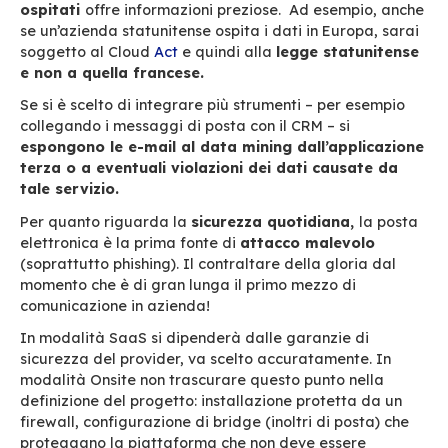
necessarie subito per l’attività dell’azienda
che potrebbe svilupparsi in futuro. La soluzione
elettronica presa in considerazione è espandib
tramite plugin? Propone delle
API?
Per quale
perimetro funzionale (dati di posta elettronica
calendari, contatti, … le informazioni di sistem
utenti, gruppi, risorse, condivisioni, diritti, par
.
Attenzione ai costi nasc