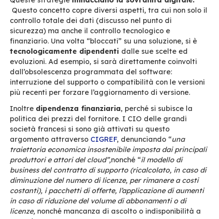
ospitati
offre informazioni preziose. Ad esemp
se un’azienda statunitense ospita i dati in Euro
soggetto al Cloud
Act
e quindi alla
legge stat
e non a quella francese.
Se si è scelto di integrare più strumenti – per 
collegando i messaggi di posta con il CRM – si
espongono le e-mail al data mining dall’app
terza o a eventuali violazioni dei dati caus
tale servizio.
Per quanto riguarda la
sicurezza quotidiana
elettronica è la prima fonte di
attacco malevo
(soprattutto phishing). Il contraltare della glor
momento che è di gran lunga il primo mezzo di
comunicazione in azienda!
In modalità SaaS si dipenderà dalle garanzie 