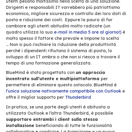
In realtà non verrà intaccato il conto bancario
coprirlo, ma la
perdita di produttività è un c
reale
nel momento in cui le piattaforme di post
fermano e/o richiedono tempo del servizio IT 
ripararle urgentemente.
Poiché molte aziende dipendono dalla posta p
ogni aspetto della loro produttività, i tempi di 
del server sono un problema molto serio: i tuoi
non possono più inviare ordini di acquisto e fatt
clienti non ottengono risposte, non è più possibi
utilizzare il calendario per fissare degli
appuntamenti…
La disponibilità
deve quindi e
presa in considerazione nel calcolo del costo t
servizio di posta.