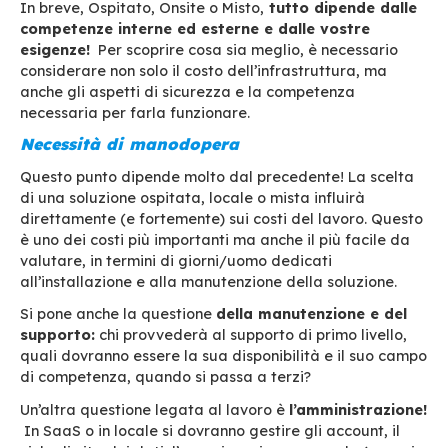
(in locale) offre
un migliore controllo, una
personalizzazione più accurata e una magg
capacità di integrazione con l’IS:
l’infrastrut
gestita direttamente. Ma questo richiede di a
personale IT competente in loco e di posseder
fisicamente l’infrastruttura, il che ha un costo.
Un servizio di posta in modalità SaaS offre anc
vantaggi, soprattutto per le piccole e medie i
che non dispongono dell’infrastruttura o delle r
mantenerla.
La modalità
SaaS
consente di n
preoccuparsi di installazione e manutenzion
soprattutto di trasferire parte dei costi dag
investimenti al budget operativo.
In modalità “hosted”, a seconda delle dimensi
dell’azienda e della quantità di spazio di arch
della posta necessaria, si dovrà scegliere tra
h