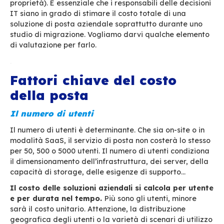
mobilità…); è l’identità con cui accediamo al no
arsenale digitale.
Poiché è indispensabile e fornisce a tutte le az
(quasi) senza eccezione, l’e-mail deve essere
considerato un servizio critico dell’azienda ch
essere disponibile 24 ore su 24, 7 giorni su 7 al
modo dell’elettricità o dell’acqua. Come servizio
il suo costo deve essere razionalizzato, sopratt
momento in cui i budget IT sono bloccati o ve
ridotti.
È qui che entra in gioco il
TCO
(costo totale di
proprietà). È essenziale che i responsabili delle
IT siano in grado di stimare il costo totale di u
soluzione di posta aziendale soprattutto dura
studio di migrazione. Vogliamo darvi qualche