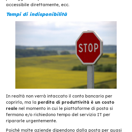
Photo from
https://schoolsweek.co.uk/
Migrazione dal sistema di partenza
Esistono molti modi per eseguire la migrazione
cassette postali da un sistema all’altro a seco
nuovo, ma anche del precedente sistema di po
elettronica. Alcune soluzioni – più antiche o po
– possono costare care quando si passa a un 
sistema, a seconda della
facilità di accesso a
della
competenza del team interno o del for
sulla vecchia soluzione
. L’accesso è standard
(protocolli iMAP, formati ICS…)? Ci sono API per
accedere a e-mail, calendari, contatti, imposta
ecc.?
Più la soluzione si baserà su
protocolli e form