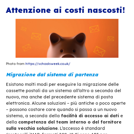
Statista,
la posta è una delle applicazioni pi
popolari per i dispositivi mobili
nella maggio
delle aziende. A seconda del flusso di lavoro, d
processi aziendali e della criticità della posta
elettronica nell’organizzazione, è essenziale r
punto chiave nella scelta di una soluzione di p
elettronica.
La soluzione scelta consente di utilizzare le ap
standard disponibili sui dispositivi mobili? Offr
proprio client di messaggistica mobile dedicat
un proprio client, quali sistemi operativi e dispo
mobili supporta? Quali modalità per gli aggio
Sono automatici?
Caratteristiche
Ovviamente il prezzo è condizionato dalle funz
del prodotto. Questo
dipende dalle esigenze;