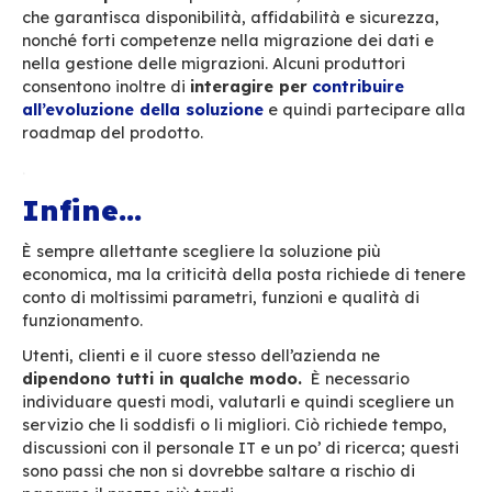
tecnologicamente dipendenti
dalle sue scelt
evoluzioni. Ad esempio, si sarà direttamente co
dall’obsolescenza programmata del software:
interruzione del supporto o compatibilità con le
più recenti per forzare l’aggiornamento di vers
Inoltre
dipendenza finanziaria
, perché si subi
politica dei prezzi del fornitore. I CIO delle gr
società francesi si sono già attivati su questo
argomento attraverso
CIGREF
, denunciando “
traiettoria economica insostenibile imposta dai 
produttori e attori del cloud”,
nonché “
il
modello 
business del contratto di supporto (ricalcolato, 
diminuzione del numero di licenze, per rimanere 
costanti), i pacchetti di offerte, l’applicazione d
in caso di riduzione del volume di abbonamenti 
licenze,
nonché mancanza di ascolto o indisponi