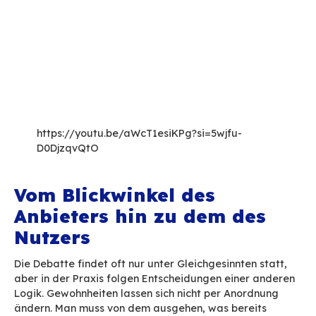
vieler Teams unverzichtbar sind. Dazu gehören
Delegationen, gemeinsame Postfächer mit eig
Kalendern und Adressbüchern, die detaillierte
Verwaltung von Einladungen, Kontextinformati
dem Versenden einer Nachricht. Daraus ergibt s
unauffälliges, aber grundlegendes Ganzes.
Aus diesem Grund hat sich BlueMind dafür ents
Outlook nativ im Exchange-Modus zu unterstütz
Nutzerinnen und Nutzer können weiterhin mit ih
gewohnten Tools und Workflows arbeiten, auc
Server ein anderer ist.
Der Wechsel von einem System zum anderen spi
dann in den Details ab. Ein E-Mail-System beste
nur aus den E-Mails. Jeder Nutzer, jede Nutzeri
eine eigene Umgebung aufgebaut, mit Ordnern
Freigaben, Delegationen, einem Kalender und