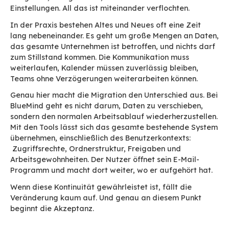
Funktionen vorzufinden und ohne Datenverlust 
migrieren.
Outlook unterstützen u
reibungslos migrieren –
Schlüssel zur Akzeptan
Für viele Nutzer ist E-Mail gleichbedeutend mit
Im Vordergrund stehen nicht Server oder Proto
sondern eine einfache und intuitive Benutzerer
Man öffnet das Programm, es funktioniert wie 
und vor allem findet man die Arbeitsabläufe wi
man sich über Jahre hinweg eingerichtet hat.
Diese Gewohnheiten gehen weit über die Bedie
hinaus. Sie basieren auf Funktionen, die im Arb