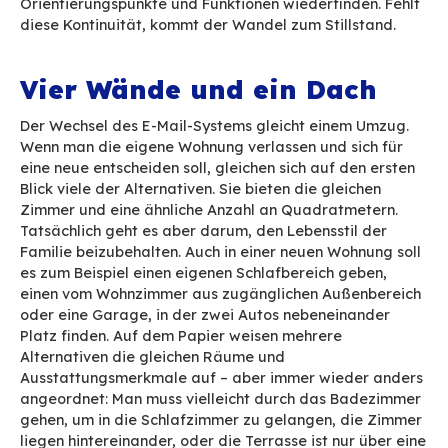
Vordergrund. Man vergleicht Funktionen, stellt 
Punkte gegenüber. Doch obwohl es Alternativen
finden Migrationen nur selten statt.
In der Praxis sind die Entscheidungen nicht von
Ideologien getrieben. Bestimmender Faktor ist
Alltag. Eine Lösung mag auf dem Papier sinnvol
erscheinen. Wenn sie jedoch nicht zu den best
Arbeitsabläufen passt, wird sie aussortiert.
Die Zahlen belegen dies. Nur sehr wenige Nutz
und Nutzer legen Wert auf Souveränität. Die M
wählt das, was am besten zu ihrer Arbeitsweise
Wenn ein Tool ein anderes ersetzen soll, das gu
funktioniert, ist das Auswahlkriterium ganz ein
Nutzerinnen und Nutzer wollen reibungslos
weiterarbeiten. Sie möchten die eigenen Gewoh