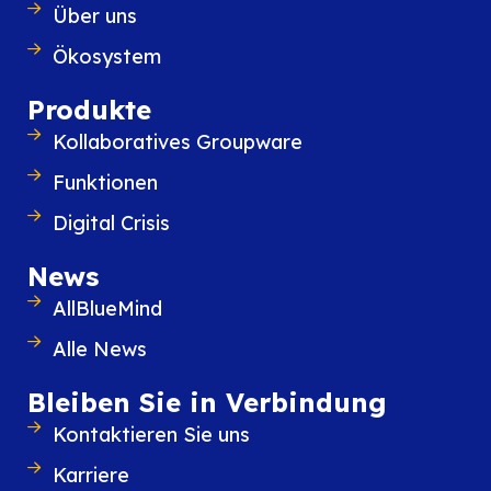
Über uns
Zugriffsmöglichkeiten (Outlook, Webmail, Thun
Mobilgeräte) im eigenen Tempo zu diversifizier
Ökosystem
lässt sich ein schrittweiser Übergang hin zu ei
Produkte
Ausstieg aus Outlook ohne Funktionsverlust pla
Kollaboratives Groupware
Genau hier ist Souveränität nicht länger nur ein
Funktionen
Schlagwort, sondern Realität.
Digital Crisis
News
AllBlueMind
Alle News
Bleiben Sie in Verbindung
Kontaktieren Sie uns
Karriere
Ähnliche Inhalte