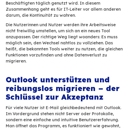
Ausstattungsmerkmale auf – aber immer wied
angeordnet: Man muss vielleicht durch das B
gehen, um in die Schlafzimmer zu gelangen, d
liegen hintereinander, oder die Terrasse ist nur
Treppe erreichbar. Nichts davon ist unzumutbar
Summe an kleinen Einschränkungen erschwert 
Wohnungswechsel.
Kurz gesagt: Der Umzug erfordert Anpassungen
weder Sie noch Ihre Familie wirklich wollen.
Man zieht nicht allein wegen der technischen 
in eine neue Wohnung, sondern bleibt in der alt
sie sich im Alltag bewährt hat.
Das E-Mail-System wiederum prägt alle Bereic
Unternehmens, vom Austausch über Terminkale
hin zu Geschäftsprozessen. In vielen Unternehm