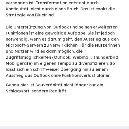
Einstellungen. All das ist miteinander verflochte
In der Praxis bestehen Altes und Neues oft eine
lang nebeneinander. Es geht um große Mengen
das gesamte Unternehmen ist betroffen, und ni
zum Stillstand kommen. Die Kommunikation mu
weiterlaufen, Kalender müssen zuverlässig ble
Teams ohne Verzögerungen weiterarbeiten kön
Genau hier macht die Migration den Unterschie
BlueMind geht es nicht darum, Daten zu versch
sondern den normalen Arbeitsablauf wiederherz
Mit den Tools lässt sich das gesamte bestehen
übernehmen, einschließlich des Benutzerkontext
Zugriffsrechte, Ordnerstruktur, Freigaben und
Arbeitsgewohnheiten. Der Nutzer öffnet sein E-
Programm und macht dort weiter, wo er aufgeh