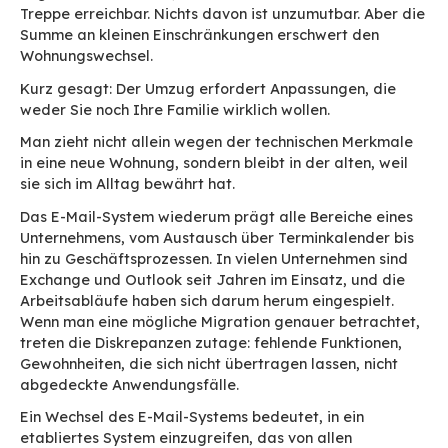
Orientierungspunkte und Funktionen wiederfind
diese Kontinuität, kommt der Wandel zum Still
Vier Wände und ein Da
Der Wechsel des E-Mail-Systems gleicht einem
Wenn man die eigene Wohnung verlassen und si
eine neue entscheiden soll, gleichen sich auf d
Blick viele der Alternativen. Sie bieten die glei
Zimmer und eine ähnliche Anzahl an Quadratm
Tatsächlich geht es aber darum, den Lebensstil
Familie beizubehalten. Auch in einer neuen Woh
es zum Beispiel einen eigenen Schlafbereich ge
einen vom Wohnzimmer aus zugänglichen Auße
oder eine Garage, in der zwei Autos nebenein
Platz finden. Auf dem Papier weisen mehrere
Alternativen die gleichen Räume und