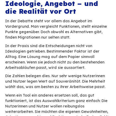
Digitale Souveränität ist allgegenwärtig. Den
nach zu schließen, scheint alles auf Kurs zu sein
Praxis nutzen Unternehmen jedoch weiterhin di
gewohnten, oft nicht europäischen Tools, auch 
sensiblen Themen.
Diese Diskrepanz ist nicht auf mangelnden Will
zurückzuführen. Sie hat andere Ursachen, die v
konkreterer Natur sind. Der E-Mail-Verkehr ist 
Beispiel dafür.
Ideologie, Angebot – u
die Realität vor Ort
In der Debatte steht vor allem das Angebot im