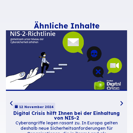
Wenn diese Kontinuität gewährleistet ist, fällt 
Veränderung kaum auf. Und genau an diesem 
beginnt die Akzeptanz.
https://youtu.be/aWcT1esiKPg?si=5wjfu-
D0DjzqvQtO