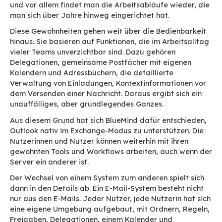
Exchange und Outlook seit Jahren im Einsatz, 
Arbeitsabläufe haben sich darum herum eingesp
Wenn man eine mögliche Migration genauer be
treten die Diskrepanzen zutage: fehlende Funkt
Gewohnheiten, die sich nicht übertragen lassen,
abgedeckte Anwendungsfälle.
Ein Wechsel des E-Mail-Systems bedeutet, in ei
etabliertes System einzugreifen, das von allen
Beschäftigten täglich genutzt wird. In diesem
Zusammenhang geht es für IT-Leiter vor allem
darum, die Kontinuität zu wahren.
Die Nutzerinnen und Nutzer werden ihre Arbeit
nicht freiwillig umstellen, um sich an ein neues 
anzupassen. Der richtige Weg liegt woanders: 
möglich sein, den Wechsel nahtlos zu vollziehen
heißt, die bekannten Tools weiter zu nutzen, di