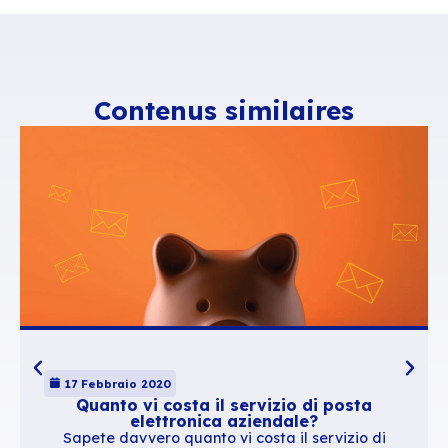
Infine, visualizzate una vista del vostro c
BlueMind insieme alle proposte Doodle (gli
BlueMind sono in grigio, le proposte Doodle 