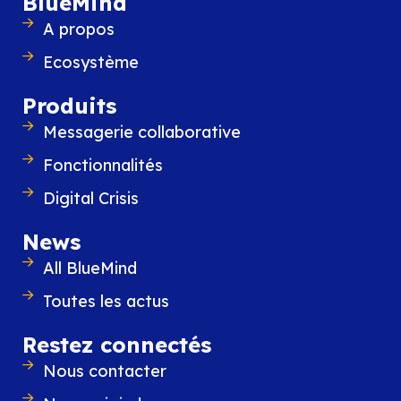
BlueMind
sezione precedente!
A propos
Ecosystème
Produits
Messagerie collaborative
Fonctionnalités
Digital Crisis
Contenus similaires
News
All BlueMind
Toutes les actus
Restez connectés
Nous contacter