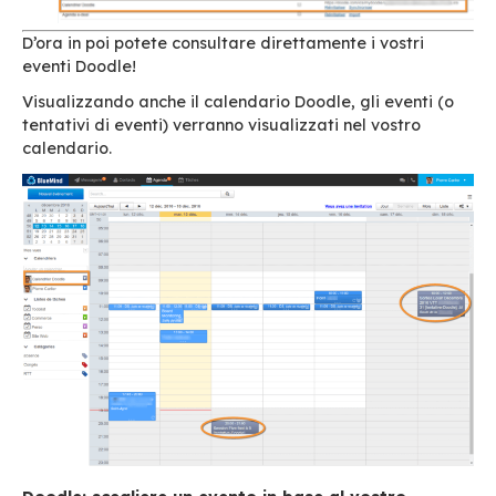
Copiate l’url associato
dall’applicazione Calendario di BlueMind,
ai vostri parametri.
nella sezione “I miei calendari”, create un
calendario di tipo “ICS Esterno” indicando
di questo calendario (p. es. “Calendario D
l’url recuperata su Doodle, quindi cliccate
“Aggiungi”.