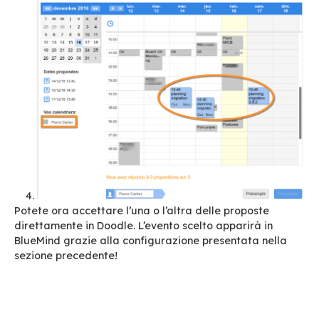
Recuperate in BlueMind l’url del vostro ca
BlueMind in “Gestione delle condivisioni”.
Configurate il vostro Calendario BlueMind 
funzione di configurazione di un flusso ICS