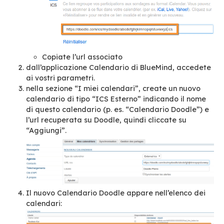
di eventi Doodle e gli eventi Doodle confermati
Per fare ciò, eseguite i seguenti passi (dovete
account Doodle – anche gratuito – al fine di r
il flusso ICS associato ai vostri eventi Doodle) :
Recuperate il flusso ICS associato al vost
Doodle:
Accedete al vostro account Doodle, p
selezionate “Gestite il vostro account
Nella sezione “Calendari”, accedete ai
ICS