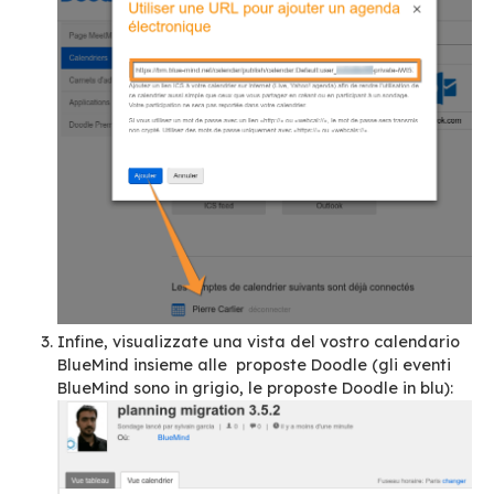
Doodle: scegliere un evento in base al vost
calendario BlueMind
Questa funzione è la simmetrica di quella app
descritta. Si tratta di segnalare a Doodle l’url 
calendario BlueMind affinché quest’ultimo ven
visualizzato in Doodle contemporaneamente al
proposte di eventi.
Ecco la configurazione in 3 passi: