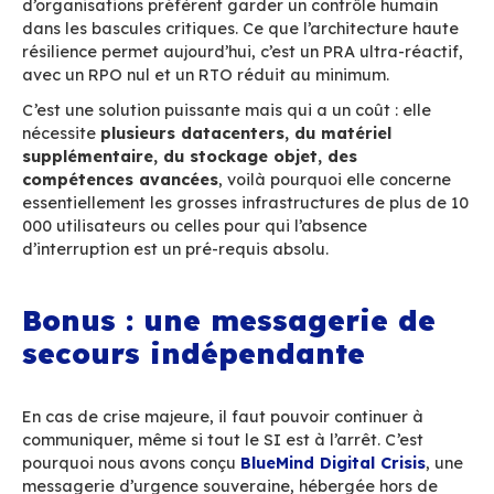
Pour les contextes critiq
l’architecture à haute
résilience
Dans certains environnements (ministères, gra
collectivités, grands comptes) restaurer ne suff
faut éviter l’interruption
.
C’est là qu’intervien
l’architecture avancée proposée par BlueMind,
production dans des contextes sensibles réunis
plusieurs milliers ou dizaines de milliers
d’utilisateurs.
Elle repose sur une double instance BlueMind
,
synchronisée en temps réel.
Un système de s
distribué assure la transmission instantanée d