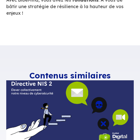
C’est une solution puissante mais qui a un coût :
nécessite
plusieurs datacenters, du matériel
supplémentaire, du stockage objet, des
compétences avancées
, voilà pourquoi elle 
essentiellement les grosses infrastructures de 
000 utilisateurs ou celles pour qui l’absence
d’interruption est un pré-requis absolu.
Bonus : une messagerie
secours indépendante
En cas de crise majeure, il faut pouvoir continu
communiquer, même si tout le SI est à l’arrêt. C
pourquoi nous avons conçu
BlueMind Digital Cr
messagerie d’urgence souveraine, hébergée h