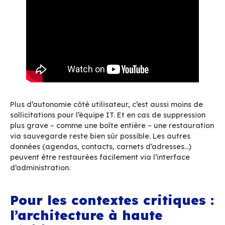
contexte
plutôt que de s’appuyer sur un cas u
Que restaure-t-on, exactement ?
Le système
permet des
restaurations globales
(à l’échell
environnement complet) comme des
restaurat
ciblées
. Ces dernières peuvent concerner une 
plusieurs boîtes aux lettres, des calendriers, d
de contacts ou bien encore des tâches.
Il faut aussi garder en tête qu’un état « valide
garantit pas à lui seul l’exploitabilité parfaite 
données restaurées. D’où l’importance, dans tou
de tester régulièrement. C’est tout l’enjeu d’un
restauration documenté
: savoir quoi faire q
crise survient, et pouvoir repartir vite et prop
grâce à des sauvegardes fiables. C’est une de
composantes clés d’un
PRA
(Plan de Reprise d’A
bien conçu, qui peut aussi inclure des restaura