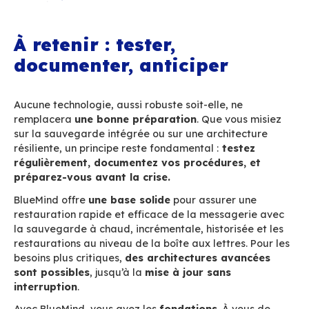
permanence alignés : si l’un tombe, l’autre prend
immédiatement, sans impact visible pour les uti
Tout continue comme si de rien n’était.
Cerise sur le gâteau
: cette architecture perm
de faire
des mises à jour sans interruption 
service
. Pas de coupure, pas de fenêtre de
maintenance. Une continuité totale, même dans
phases d’évolution.
Peut-on parler de
Plan de Continuité d’Activi
dans ce cas ? Techniquement, oui : on pourrait 
un RTO et un RPO à zéro. En pratique, beauco
d’organisations préfèrent garder un contrôle 
dans les bascules critiques. Ce que l’architect
résilience permet aujourd’hui, c’est un PRA ultra
avec un RPO nul et un RTO réduit au minimum.