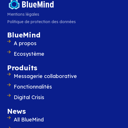
Mentions légales
Politique de protection des données
BlueMind
A propos
À retenir : tester,
Ecosystème
documenter, anticiper
Produits
Messagerie collaborative
Aucune technologie, aussi robuste soit-elle, ne
Fonctionnalités
remplacera
une bonne préparation
. Que vous
Digital Crisis
sur la sauvegarde intégrée ou sur une archite
résiliente, un principe reste fondamental :
test
News
régulièrement, documentez vos procédures,
All BlueMind
préparez-vous avant la crise.