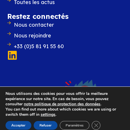
Toutes les actus
BlueMind offre
une base solide
pour assurer u
Restez connectés
restauration rapide et efficace de la message
la sauvegarde à chaud, incrémentale, historisé
Nous contacter
restaurations au niveau de la boîte aux lettres.
Nous rejoindre
besoins plus critiques,
des architectures ava
sont possibles
, jusqu’à la
mise à jour sans
+33 (0)5 81 91 55 60
interruption
.
Avec BlueMind, vous avez les
fondations
. À vo
bâtir une stratégie de résilience à la hauteur 
enjeux !
Nous utilisons des cookies pour vous offrir la meilleure
expérience sur notre site. En cas de besoin, vous pouvez
consulter
notre politique de protection des données
.
You can find out more about which cookies we are using or
switch them off in
settings
.
Fermer la bannièr
Accepter
Refuser
Paramètres