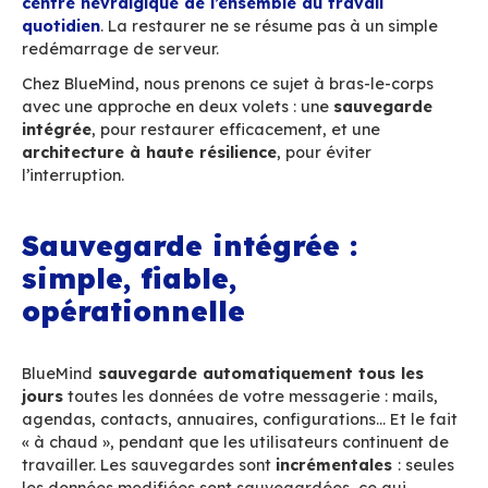
« Est-ce que les mails passent ? »
Quand une attaque ou une panne frappe, c’est
la première question qui fuse. Et pour cause : 
messagerie tombe, c’est
toute l’activité qui ra
mesure alors, parfois un peu tard, à quel point
service est vital.
Pourtant, dans de nombreuses organisations, l
messagerie reste étonnamment secondaire dan
plans de reprise. On privilégie les ERP, les base
données métiers… oubliant que la messagerie 
centre névralgique de l’ensemble du travail
quotidien
. La restaurer ne se résume pas à un
redémarrage de serveur.
Chez BlueMind, nous prenons ce sujet à bras-le