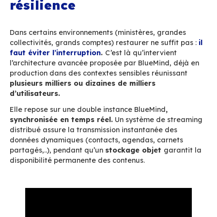
complètes d’environnement selon les besoins.
La corbeille à double fo
utilisateurs autonomes,
service IT soulagé
!
Supprimer un message par erreur, ça arrive à t
monde. BlueMind évite que cela ne devienne un
d’État grâce à
une corbeille « à double fond 
chaque utilisateur peut chercher et restaurer 
effacé lui-même, même après avoir vidé sa corb