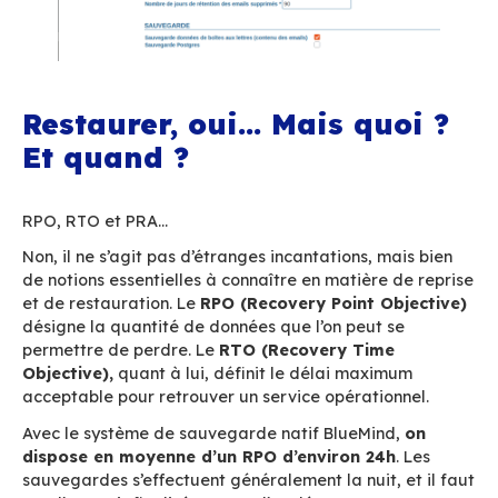
les données modifiées sont sauvegardées, ce q
permet de gagner du temps et de l’espace, tou
conservant un historique complet. Chaque poin
sauvegarde reste
autonome et exploitable.
Ces sauvegardes peuvent ensuite être stockées
disque externe ou un serveur dédié via NFS, à l
incident local. Et si vous disposez déjà d’un sy
sauvegarde centralisé (Time Navigator, NetBa
les fichiers produits peuvent y être intégrés sa
difficulté.
Pour les
petites structures
, ce système suffit
largement. Dans des
environnements plus
conséquents
, nous recommandons d’ajuster la
en conservant une rétention courte côté BlueMi
confiant l’historique à
une solution tierce.