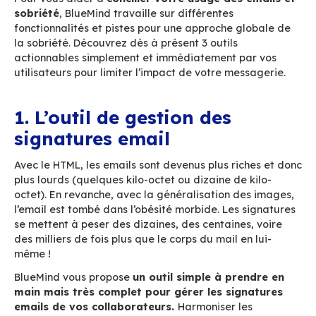
Selon
le rapport au Sénat
«
Pour une transition
numérique écologique
», la part du numérique 
émissions de gaz à effet de serre devrait croît
+60% d’ici à 2040. D’
autres estimations
plus
pessimistes tablent même sur +9 à 10%… par an
masse des
350 milliards d’emails
échangés cha
dans le monde pèse lourd dans le bilan carbon
numérique. Pourtant, malgré les velléités de ce
réduire la quantité d’emails reçus et envoyé
entreprises ne semble pas vraiment réalis
contraire, l’email est l’outil le plus utilisé au qu
en constante augmentation !
Pour vous aider à
concilier votre usage des e
sobriété
, BlueMind travaille sur différentes
fonctionnalités et pistes pour une approche gl
la sobriété. Découvrez dès à présent 3 outils
actionnables simplement et immédiatement pa