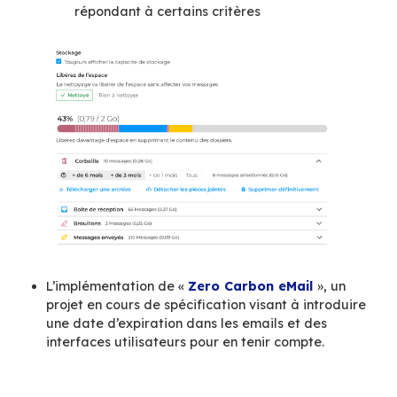
traités, obsolètes ou des pubs qui vous parvie
malgré tout ? Ne les laissez pas croupir dans v
de réception :
supprimez les mails inutiles
régulièrement et stockez leurs pièces jointes
Trop souvent encore la boite mail est utilisée
une
GED
, or les documents joints pèsent lourd
quand ils ne circulent pas. Il existe de nombre
solutions capables de s’interfacer avec votre
messagerie pour vous permettre de gérer les
documents, comme
Interstis
,
Jalios
,
Talkspirit
,
ou
GoFast
par exemple.
De son côté BlueMind vous permet de
vider
automatiquement votre corbeille
à chaque
déconnexion. Ne laissez pas végéter des emails
qui pèsent lourd dans votre corbeille, faites l
sans avoir à y penser.