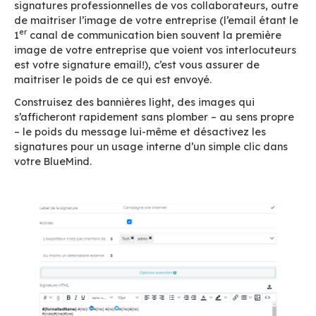
utilisateurs pour limiter l’impact de votre mess
1. L’outil de gestion des
signatures email
Avec le HTML, les emails sont devenus plus rich
plus lourds (quelques kilo-octet ou dizaine de k
octet). En revanche, avec la généralisation de
l’email est tombé dans l’obésité morbide. Les s
se mettent à peser des dizaines, des centaines,
des milliers de fois plus que le corps du mail en 
même !
BlueMind vous propose
un outil simple à pren
main mais très complet pour gérer les sign
emails de vos collaborateurs.
Harmoniser les