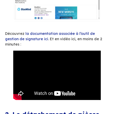
signatures professionnelles de vos collaborateu
de maitriser l’image de votre entreprise (l’emai
er
1
canal de communication bien souvent la pr
image de votre entreprise que voient vos inter
est votre signature email!), c’est vous assurer 
maitriser le poids de ce qui est envoyé.
Construisez des bannières light, des images qu
s’afficheront rapidement sans plomber – au sen
– le poids du message lui-même et désactivez 
signatures pour un usage interne d’un simple cl
votre BlueMind.