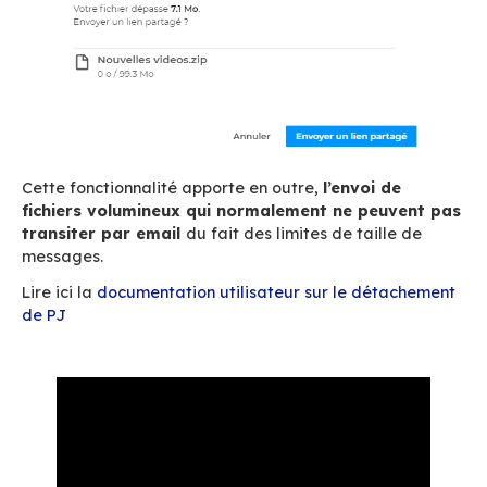
2. Le détachement de piè
jointes
BlueMind offre la possibilité
d’envoyer les piè
jointes des messages sous forme de lien pl
de fichiers intégrés dans le mail
. Tout est réa
automatiquement par le serveur BlueMind, l’uti
ajoutant (par sélection ou glisser/déposer) les
jointes comme à leur habitude.