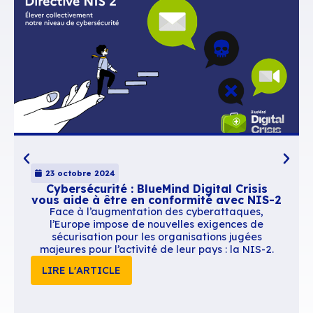
40% de l’espace de stockage. Le simple fa
migrer vers cette nouvelle version diminue
l’espace utilisé par serveur de mails de pl
30 %,
Un
nouveau panel d’outils
pour aider à n
BAL, avec par exemple :
Un écran permettant de représenter
visuellement l’espace de stockage et 
répartition des volumes occupés
Le nettoyage automatique pour libér
l’espace sans affecter les emails,
Des options de suppression automati
messages passés une certaine date e
répondant à certains critères