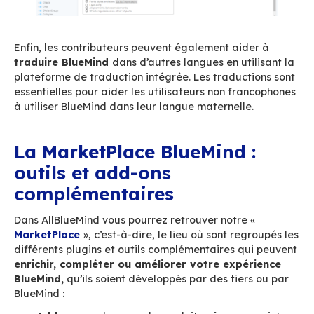
Développeurs : contribuez
AllBlueMind permet aux utilisateurs de
contrib
activement aux
développements
et aux tra
de BlueMind. Accès aux sources, à la document
technique, documentation des API, les contrib
disposent des outils pour participer au dévelo
Les développeurs peuvent également contribu
soumettant du code, des plugins ou en aida