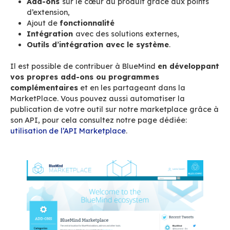
tester
les nouvelles versions de BlueMind.
D’ailleurs, dans AllBlueMind vous retrouverez 
notre «
style guide
». Il s’agit du
référentiel d
l’environnement UX de BlueMind,
comprenant 
les règles d’ergonomie, d’affichage et d’accessi
ainsi qu’une bibliothèque de composants réutili
Vous pouvez l’utiliser pour vous aligner au des
général de votre BlueMind si vous réalisez des
développement spécifiques (plugins notamment