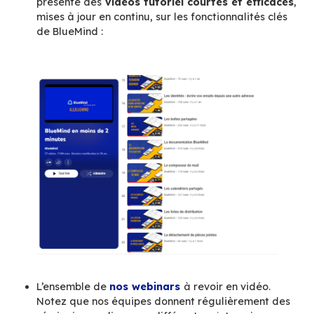
d’être toujours au plus proche des versions et 
scenarios d’usages réels.
Des ressources pour mie
vous approprier votre
BlueMind
Si vous lisez cet article vous connaissez le blog
BlueMind, nous vous invitons à le parcourir pour
retrouver nos précédentes publications : prése
fonctionnalités, articles orientés usages ou au 
plutôt techniques, prises de position sur la sou
ou le métier d’éditeur… Bref le blog, c’est un p
journal de bord
de BlueMind.
Depuis AllBlueMind vous pourrez également ac
notre chaine vidéo
(sur Youtube) qui rassemb