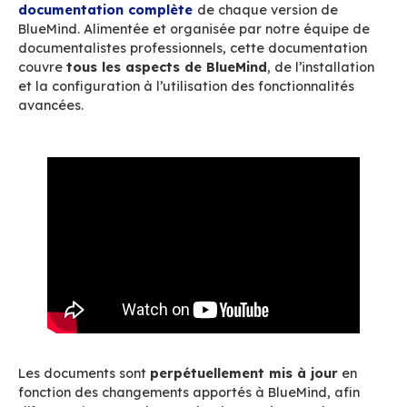
documentation complète des différentes versio
forums de discussion, articles, vidéos, possibili
contribuer aux développements ou aux traducti
Découvrez en détail tous les avantages de cet
outils qui deviendra vite
un indispensable da
expérience de BlueMind.
Documentation complète
différentes versions
AllBlueMind vous donne directement accès à la
documentation complète
de chaque version 
BlueMind. Alimentée et organisée par notre éq
documentalistes professionnels, cette docume
couvre
tous les aspects de BlueMind
, de l’ins