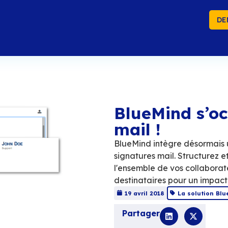
DE
Bl
ma
BlueM
signa
l'ens
desti