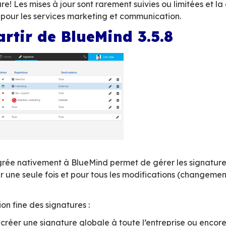
keting, les signatures mail restent pourtant de 
nt de la responsabilité de l’utilisateur final.
faire suivre la consigne et difficultés pour l’uti
i se multiplient de plus en plus (logiciels tiers
t une gageure! Les mises à jour sont rarement s
nt frustrante pour les services marketing et co
e à partir de BlueMind 