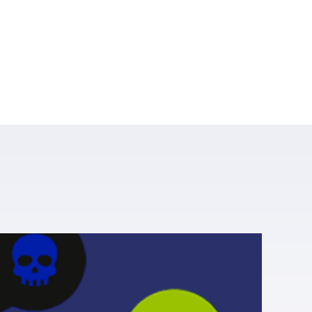
Mind permet de gérer l’apposition d’un
disclaim
 et de confidentialité mais peut aussi conten
laimer
étant de s’ajouter simplement à la sign
imitation aux destinataires internes ou externe