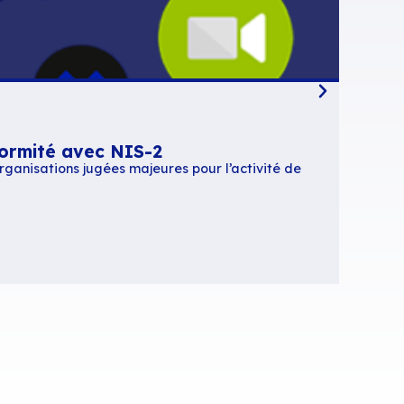
ndront s’intégrer automatiquement dans les
isateur.