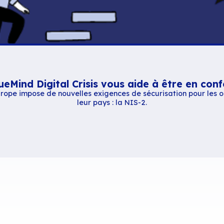
t disclaimer
 ces modèles homogènes de signature mail vie
borateurs sans besoin de contribution de l’util
tion complète