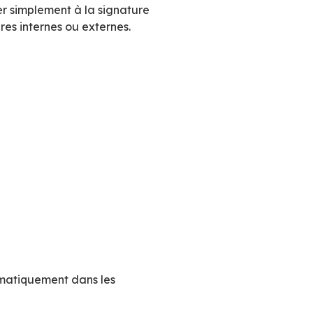
on de groupe (« tout le monde sauf la directio
orateurs internes et une signature plus
r une communication ponctuelle
ueMind est la
personnalisation
. Il est ainsi po
ais contenant
les noms et coordonnées