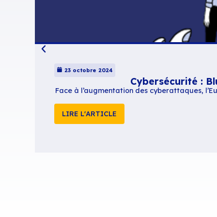
Signatures mail e
Grâce à BlueMind,
messages des colla
Lire la documenta