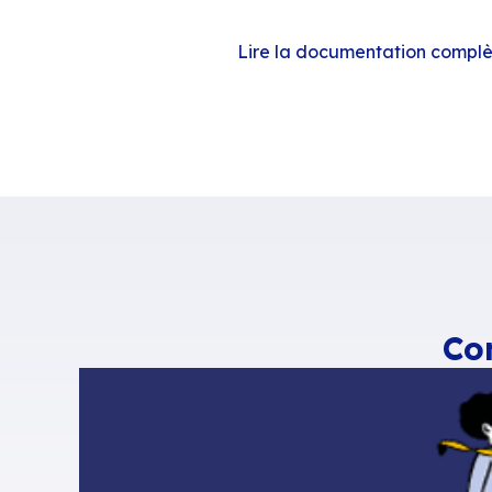
En plus de la sign
message présente 
obligations règle
Les conditions son
de tout message ém