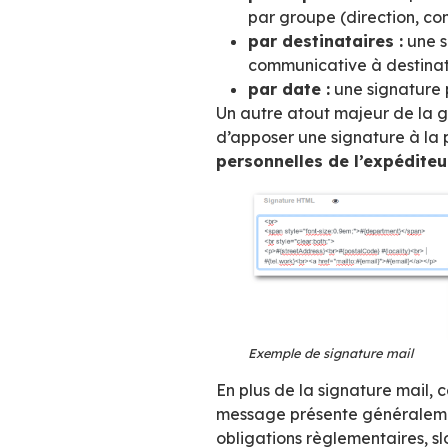
Dashboard signat
Une nouvelle appli
unifier et, si bes
etc.).
L’application perm
par expéditeu