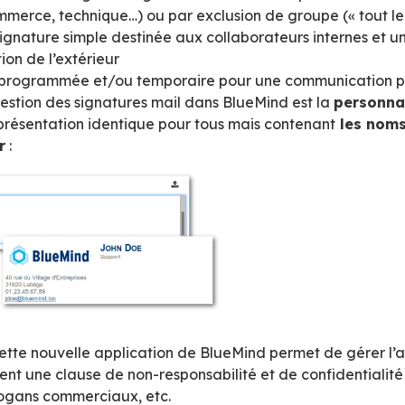
ures mail
cation intégrée nativement à BlueMind permet d
oin, d’appliquer une seule fois et pour tous l
et une gestion fine des signatures :
r :
on peut créer une signature globale à toute