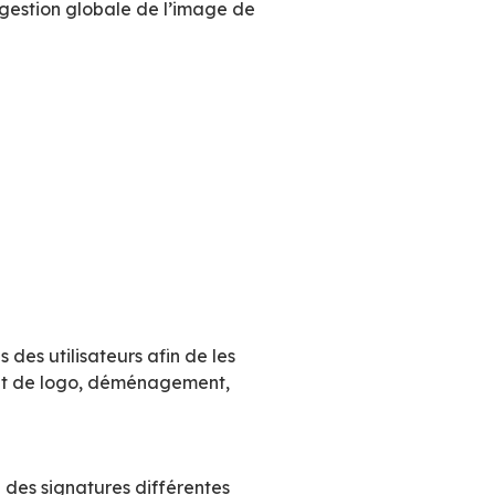
vrais casse-têtes pour les entreprises car elles
lisateur de l’appliquer avec les différents outils
, appareils mobiles multiples…) -le déploiement d
uivies ou limitées et la gestion globale de l’i
mmunication.
3.5.8