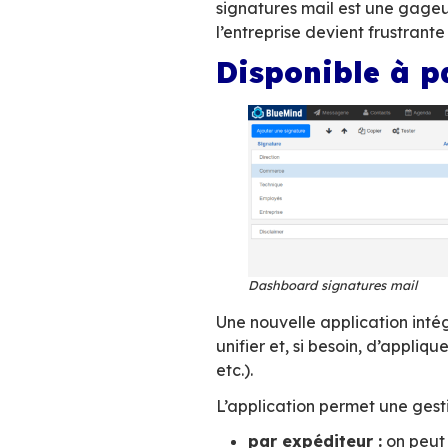
Puissant levier mar
relèvent bien souve
Entre difficultés à 
dispose – outils qu
signatures mail es
l’entreprise devie
Disponibl