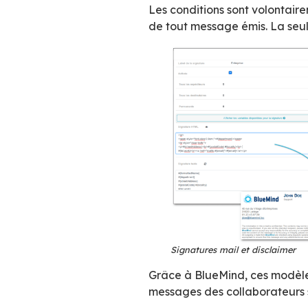
par groupe (di
par destinata
communicative
par date :
une
Un autre atout maj
d’apposer une sig
personnelles de 
Exemple de signa