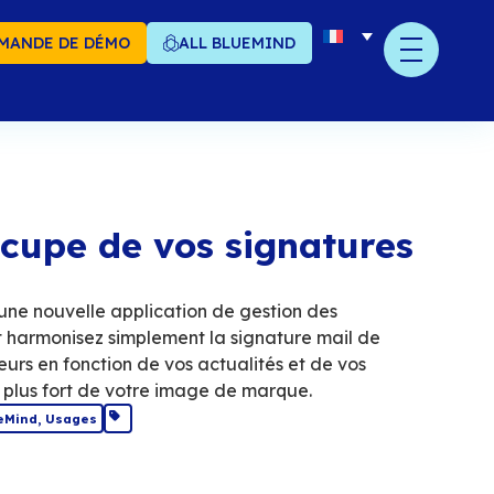
MANDE DE DÉMO
ALL BLUEMIND
ueMind s’occupe de vo
il !
ind intègre désormais une nouvelle applicatio
tures mail. Structurez et harmonisez simplemen
emble de vos collaborateurs en fonction de vos 
nataires pour un impact plus fort de votre im