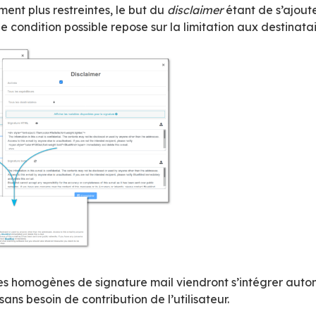
rection, commerce, technique…) ou par exclusi
ires :
une signature simple destinée aux collab
 à destination de l’extérieur
 signature programmée et/ou temporaire pou
eur de la gestion des signatures mail dans Bl
nature à la présentation identique pour tous m
l’expéditeur
:
ture mail